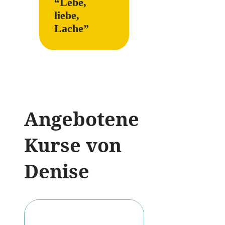
“Lebe,
liebe,
Lache”
Angebotene
Kurse von
Denise