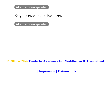
Alle Benutzer geladen
Es gibt derzeit keine Benutzer.
Alle Benutzer geladen
Instagram
Youtube
Facebook
© 2018 – 2026
Deutsche Akademie für Waldbaden & Gesundheit
| Impressum
| Datenschutz