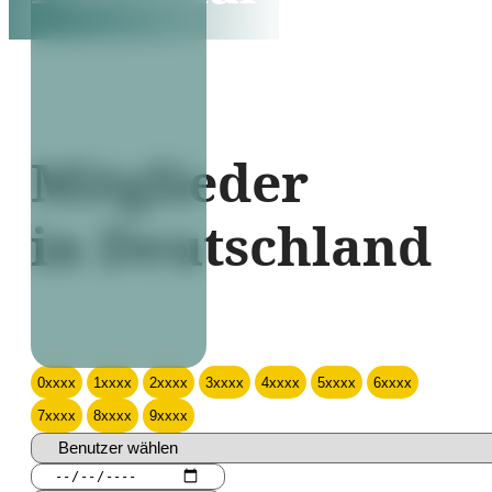
Mitglieder
in Deutschland
0xxxx
1xxxx
2xxxx
3xxxx
4xxxx
5xxxx
6xxxx
7xxxx
8xxxx
9xxxx