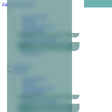
Zum Inhalt springen
Navigation
MITGLIEDER
KURSE
INTERNATIONAL
AKADEMIE
VERANSTALTUNGEN
CHARITY-AKTION
WINTERFUNKELN
SOMMERGLÜHEN
KONTAKT
Registrieren
Anmelden
Navigation
MITGLIEDER
KURSE
INTERNATIONAL
AKADEMIE
VERANSTALTUNGEN
CHARITY-AKTION
WINTERFUNKELN
SOMMERGLÜHEN