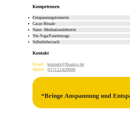
Kompetenzen
Entspannungstrainerin
Cacao Rituale
Natur.-Meditationslehrerin
Yin-Yoga/Faszienyoga
Selbstliebecoach
Kontakt
Email:
kontakt@floance.de
Mobil:
015122420000
“Bringe Anspannung und Entspan