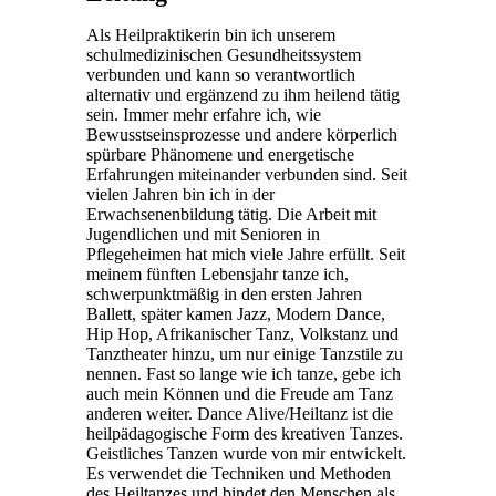
Als Heilpraktikerin bin ich unserem
schulmedizinischen Gesundheitssystem
verbunden und kann so verantwortlich
alternativ und ergänzend zu ihm heilend tätig
sein. Immer mehr erfahre ich, wie
Bewusstseinsprozesse und andere körperlich
spürbare Phänomene und energetische
Erfahrungen miteinander verbunden sind. Seit
vielen Jahren bin ich in der
Erwachsenenbildung tätig. Die Arbeit mit
Jugendlichen und mit Senioren in
Pflegeheimen hat mich viele Jahre erfüllt. Seit
meinem fünften Lebensjahr tanze ich,
schwerpunktmäßig in den ersten Jahren
Ballett, später kamen Jazz, Modern Dance,
Hip Hop, Afrikanischer Tanz, Volkstanz und
Tanztheater hinzu, um nur einige Tanzstile zu
nennen. Fast so lange wie ich tanze, gebe ich
auch mein Können und die Freude am Tanz
anderen weiter. Dance Alive/Heiltanz ist die
heilpädagogische Form des kreativen Tanzes.
Geistliches Tanzen wurde von mir entwickelt.
Es verwendet die Techniken und Methoden
des Heiltanzes und bindet den Menschen als