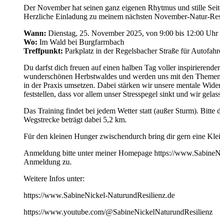
Der November hat seinen ganz eigenen Rhytmus und stille Seit
Herzliche Einladung zu meinem nächsten November-Natur-Resili
Wann:
Dienstag, 25. November 2025, von 9:00 bis 12:00 Uhr
Wo:
Im Wald bei Burgfarrnbach
Treffpunkt:
Parkplatz in der Regelsbacher Straße für Autofahr
Du darfst dich freuen auf einen halben Tag voller inspiriere
wunderschönen Herbstwaldes und werden uns mit den Themen der
in der Praxis umsetzen. Dabei stärken wir unsere mentale Wider
feststellen, dass vor allem unser Stresspegel sinkt und wir gela
Das Training findet bei jedem Wetter statt (außer Sturm). Bit
Wegstrecke beträgt dabei 5,2 km.
Für den kleinen Hunger zwischendurch bring dir gern eine Kleini
Anmeldung bitte unter meiner Homepage https://www.SabineNi
Anmeldung zu.
Weitere Infos unter:
https://www.SabineNickel-NaturundResilienz.de
https://www.youtube.com/@SabineNickelNaturundResilienz