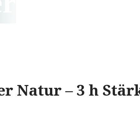
er
 Natur – 3 h Stärk