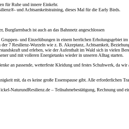
en für Ruhe und innere Einkehr.
enz®- und Achtsamkeitstraining, dieses Mal für die Early Birds.
er, Burgfarrnbach ist auch an das Bahnnetz angeschlossen
nder Gruppen- und Einzelübungen in einem herrlichen Erholungsgebiet i
 7 Resilienz-Wurzeln wie z. B. Akzeptanz, Achtsamkeit, Beziehungspf
standskraft und erleben, wie der Aufenthalt im Wald sich in vielen Ber
ssener und mit volleren Energietanks wieder in unseren Alltag starten.
te denke an passende, wetterfeste Kleidung und festes Schuhwerk, da 
gkeit mit, da es keine große Essenspause gibt. Alle erforderlichen Tra
ckel-NaturundResilienz.de – Teilnahmebestätigung, Rechnung und ein