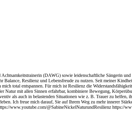
und Achtsamkeitstrainerin (DAWG) sowie leidenschaftliche Sängerin und
Balance, Resilienz und Lebensfreude zu nutzen. Seit meiner Kindheit f
mich total entspannen. Für mich ist Resilienz die Widerstandsfähigke
 der Natur mit allen Sinnen erfahrbar, kombiniere Bewegung, Körperüb
ntiv als auch in belastenden Situationen wie z. B. Trauer zu helfen, i
eben. Ich freue mich darauf, Sie auf Ihrem Weg zu mehr innerer Stärk
. https://www.youtube.com/@SabineNickelNaturundResilienz https://www