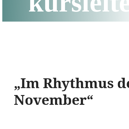
kursleit
„Im Rhythmus der
November“