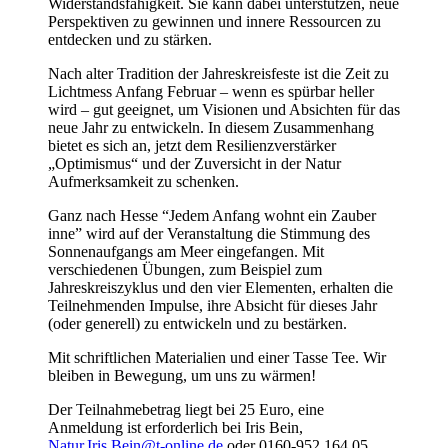
Widerstandsfähigkeit. Sie kann dabei unterstützen, neue
Perspektiven zu gewinnen und innere Ressourcen zu
entdecken und zu stärken.
Nach alter Tradition der Jahreskreisfeste ist die Zeit zu
Lichtmess Anfang Februar – wenn es spürbar heller
wird – gut geeignet, um Visionen und Absichten für das
neue Jahr zu entwickeln. In diesem Zusammenhang
bietet es sich an, jetzt dem Resilienzverstärker
„Optimismus“ und der Zuversicht in der Natur
Aufmerksamkeit zu schenken.
Ganz nach Hesse “Jedem Anfang wohnt ein Zauber
inne” wird auf der Veranstaltung die Stimmung des
Sonnenaufgangs am Meer eingefangen. Mit
verschiedenen Übungen, zum Beispiel zum
Jahreskreiszyklus und den vier Elementen, erhalten die
Teilnehmenden Impulse, ihre Absicht für dieses Jahr
(oder generell) zu entwickeln und zu bestärken.
Mit schriftlichen Materialien und einer Tasse Tee. Wir
bleiben in Bewegung, um uns zu wärmen!
Der Teilnahmebetrag liegt bei 25 Euro, eine
Anmeldung ist erforderlich bei Iris Bein,
Natur.Iris.Bein@t-online.de
oder 0160-952 164 05.