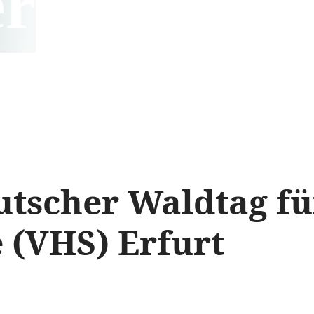
er
tscher Waldtag fü
 (VHS) Erfurt