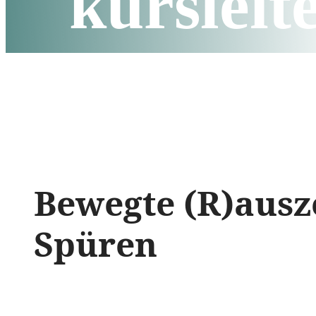
kursleit
Bewegte (R)ausze
Spüren