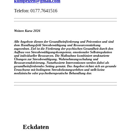
kumpelzeit@gmail.com
Telefon: 0177.7641516
Weitere Kurse 2026
Alle Angebote dienen der Gesundheitsförderung und Prävention und sind
dem Handlungsfeld Stressbewältigung und Ressourcenstärkung
zugeordnet. Ziel ist die Förderung der psychischen Gesundheit durch den
Aufbau von Stressbewältigungskompetenz, emotionaler Selbstregulation
und individueller Ressourcen. Die Maßnahme kombiniert strukturierte
Übungen zur Stressbewältigung, Wahrnehmungsschulung und
Ressourcenaktivierung. Naturbasierte Interventionen werden dabei als
gesundheitsförderndes Setting genutzt. Das Angebot richtet sich an gesunde
Erwachsene mit bedingtem Stressbelastungserleben und stellt keine
medizinische oder psychotherapeutische Behandlung dar.
Eckdaten